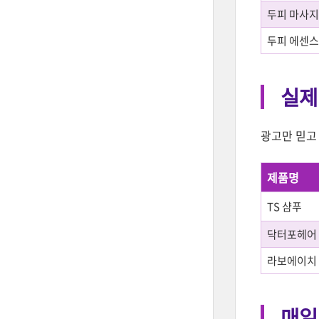
두피 마사지
두피 에센스
실제
광고만 믿고
제품명
TS 샴푸
닥터포헤어
라보에이치 
매일