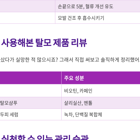
손끝으로 5분, 혈류 개선 유도
모발 건조 후 흡수시키기
 사용해본 탈모 제품 리뷰
 샀다가 실망한 적 많으시죠? 그래서 직접 써보고 솔직하게 정리했어
주요 성분
비오틴, 카페인
 탈모샴푸
살리실산, 멘톨
두피 세럼
녹차, 단백질 복합체
 실천할 수 있는 관리 습관