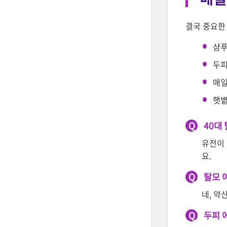
결국 중요한 
샴푸
두피
매일
햇볕
Q
40대
유전이 
요.
Q
탈모 
네, 약
Q
두피 