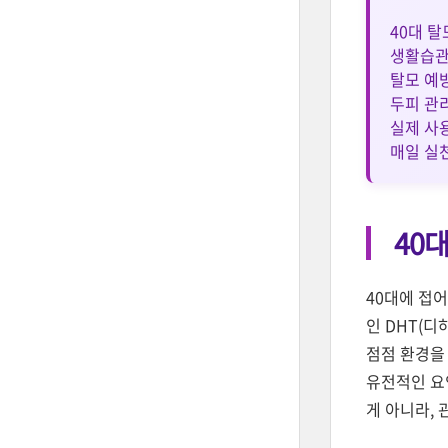
40대 탈
생활습관
탈모 예
두피 관
실제 사
매일 실
40
40대에 접
인 DHT(
점점 환경을
유전적인 요인
게 아니라, 