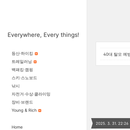
Everywhere, Every things!
등산·하이킹
40대 탈모 예
트레일러닝
백패킹·캠핑
스키·스노보드
낚시
자전거·수상·클라이밍
장비·브랜드
Young & Rich
2025. 3. 31. 22:26
Home