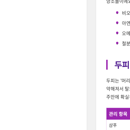
양소들이에요
비오
아연
오메
철분
두피
두피는 '머
약해져서 탈
주만에 확실
관리 항목
샴푸