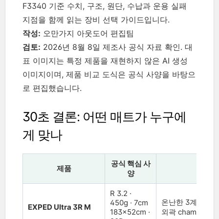
F3340 기준 수치, 구조, 원단, 수납과 운용 실패
지점을 함께 읽는 장비 선택 가이드입니다.
작성:
오만가지 아웃도어 편집팀
검토:
2026년 8월 8일 제조사 공식 자료 확인. 대
표 이미지는 특정 제품을 재현하지 않은 AI 생성
이미지이며, 제품 비교 도식은 공식 사양을 바탕으
로 편집했습니다.
30초 결론: 어떤 매트가 누구에
게 맞나
공식 핵심 사
제품
강
양
R 3.2 ·
온난한 3계절, 세로
450g · 7cm
EXPED Ultra 3R M
183×52cm ·
외곽 chamber, S