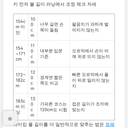
키 먼저 볼 길이 러닝에서 조정 체크 자세
10
154c
너무 길면 손
팔꿈치가 과하게 벌
0
m 미
c
목이 들림
어지지 않는지
만
m
11
154
대부분 입문
오르막에서 손이 어
0
~171
c
기준
깨 위로 뜨지 않는지
cm
m
12
빠른 오르막에서 폴
172~
경계면 짧은
0
182c
이 뒤로 밀리지 않는
c
쪽도 비교
m
지
m
13
183c
가파른 코스는
접은 길이가 조끼에
0
m 이
c
120cm도 시험
맞는지
상
m
하이킹 폴 길이를 더 일반적으로 맞추는 법은
트레