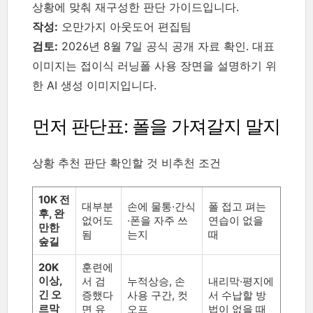
상황에 맞춰 재구성한 판단 가이드입니다.
작성:
오만가지 아웃도어 편집팀
검토:
2026년 8월 7일 공식 공개 자료 확인. 대표
이미지는 접이식 러닝폴 사용 장면을 설명하기 위
한 AI 생성 이미지입니다.
먼저 판단표: 폴을 가져갈지 말지
상황 추천 판단 확인할 것 비추천 조건
10K 전
대부분
손에 물통·간식
폴 접고 펴는
후, 완
없어도
·폰을 자주 쓰
연습이 없을
만한
됨
는지
때
숲길
20K
훈련에
이상,
서 검
누적상승, 손
내리막·평지에
긴 오
증했다
사용 구간, 컷
서 수납할 방
르막
면 유
오프
법이 없을 때