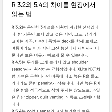
R 3.2와 5.4의 차이를 현장에서
읽는 법
R 3.2
는 온난한 3계절을 명확히 겨냥한 선택입니
다. 밤 기온만 보지 말고 젖은 지면, 고도, 냉기가
고이는 계곡, 바람이 통하는 deck를 함께 보세요.
여름이라도 비가 지난 고산 능선에서 새벽까지 머
문다면 보온 여유가 빠르게 줄 수 있습니다.
R 4.5
는 무게를 크게 늘리지 않고 shoulder
season까지 확장하는 균형점입니다. XLite NXT처
럼 가벼운 구현이라면 여름에 다소 높은 R을 들고
가더라도 중량 penalty가 작습니다. 다만 높은 R이
더운 밤을 적극적으로 식혀 주지는 않으므로, 과열
은 침낭 zipper, quilt venting, 의류로 조절해야 합
니다.
R 5.4
는 cold sleeper와 고산·늦가을의 보온