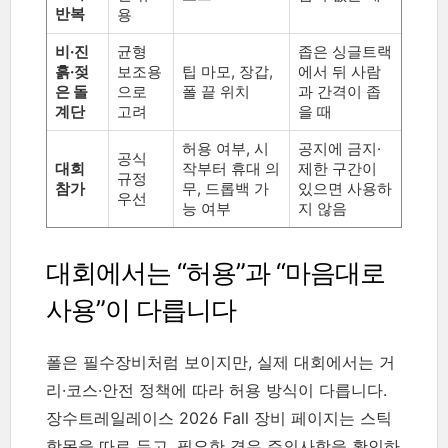
반복
용
비·진
균형
좁은 싱글트랙
흙·젖
보조용
팁 마모, 장갑,
에서 뒤 사람
은 돌
으로
폴 끝 위치
과 간격이 좁
계단
고려
을 때
허용 여부, 시
공지에 금지·
공식
대회
작부터 휴대 의
제한 구간이
규정
참가
무, 드롭백 가
있으면 사용하
우선
능 여부
지 않음
대회에서는 “허용”과 “마음대로
사용”이 다릅니다
폴은 필수장비처럼 보이지만, 실제 대회에서는 거
리·코스·안전 정책에 따라 허용 방식이 다릅니다.
장수트레일레이스 2026 Fall 장비 페이지는 스틱
항목을 따로 두고, 필요한 경우 주의사항을 확인하