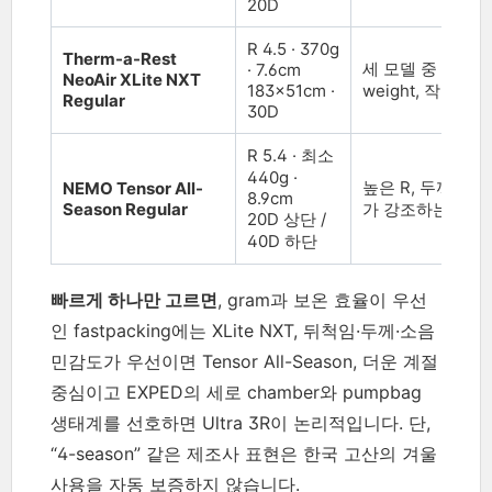
20D
R 4.5 · 370g
Therm-a-Rest
세 모델 중 가장 높은
· 7.6cm
NeoAir XLite NXT
183×51cm ·
weight, 작은 pack
Regular
30D
R 5.4 · 최소
440g ·
높은 R, 두꺼운 cu
NEMO Tensor All-
8.9cm
Season Regular
가 강조하는 저소
20D 상단 /
40D 하단
빠르게 하나만 고르면
, gram과 보온 효율이 우선
인 fastpacking에는 XLite NXT, 뒤척임·두께·소음
민감도가 우선이면 Tensor All-Season, 더운 계절
중심이고 EXPED의 세로 chamber와 pumpbag
생태계를 선호하면 Ultra 3R이 논리적입니다. 단,
“4-season” 같은 제조사 표현은 한국 고산의 겨울
사용을 자동 보증하지 않습니다.