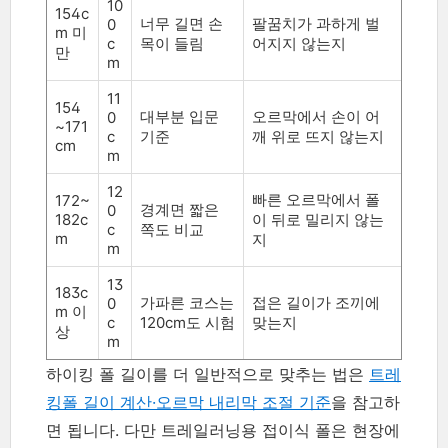
10
154c
너무 길면 손
팔꿈치가 과하게 벌
0
m 미
c
목이 들림
어지지 않는지
만
m
11
154
대부분 입문
오르막에서 손이 어
0
~171
c
기준
깨 위로 뜨지 않는지
cm
m
12
빠른 오르막에서 폴
172~
경계면 짧은
0
182c
이 뒤로 밀리지 않는
c
쪽도 비교
m
지
m
13
183c
가파른 코스는
접은 길이가 조끼에
0
m 이
c
120cm도 시험
맞는지
상
m
하이킹 폴 길이를 더 일반적으로 맞추는 법은
트레
킹폴 길이 계산·오르막 내리막 조절 기준
을 참고하
면 됩니다. 다만 트레일러닝용 접이식 폴은 현장에