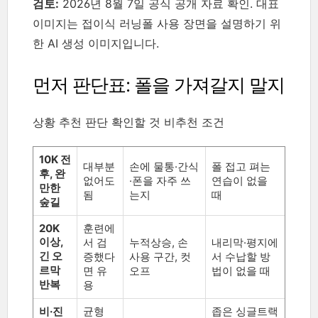
검토:
2026년 8월 7일 공식 공개 자료 확인. 대표
이미지는 접이식 러닝폴 사용 장면을 설명하기 위
한 AI 생성 이미지입니다.
먼저 판단표: 폴을 가져갈지 말지
상황 추천 판단 확인할 것 비추천 조건
10K 전
대부분
손에 물통·간식
폴 접고 펴는
후, 완
없어도
·폰을 자주 쓰
연습이 없을
만한
됨
는지
때
숲길
20K
훈련에
이상,
서 검
누적상승, 손
내리막·평지에
긴 오
증했다
사용 구간, 컷
서 수납할 방
르막
면 유
오프
법이 없을 때
반복
용
비·진
균형
좁은 싱글트랙