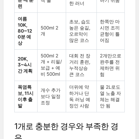
착 물
하기 쉬움
한 러너
련
여름
초보, 습도
한쪽만 마
10K,
500ml 2
높은 숲길,
시면 조끼
80~12
개
오르막이
균형이 틀
0분 예
많은 코스
어짐
상
500ml 2
대회 전 장
2개만으로
20K,
개 + 리필/
거리 훈련,
완주를 전
3~4시
보급 + 예
누적상승
제하면 위
간 계획
비 500ml
큰 코스
험
폭염특
더위에 약
물 2L로도
개수 추가
보, 11시
하거나 단
열 노출 자
보다 일정
이후 출
독 러닝 예
체는 해결
조정
발
정인 사람
안 됨
1개로 충분한 경우와 부족한 경
우