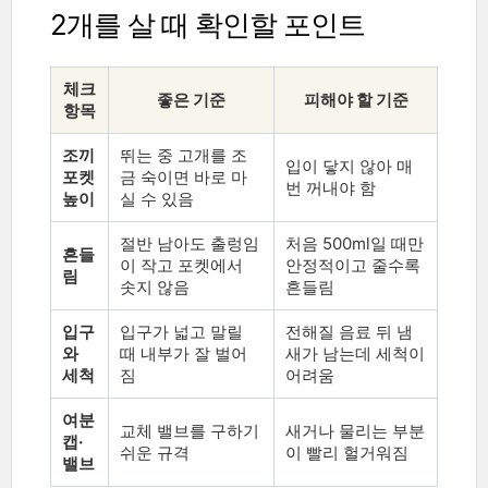
2개를 살 때 확인할 포인트
체크
좋은 기준
피해야 할 기준
항목
조끼
뛰는 중 고개를 조
입이 닿지 않아 매
포켓
금 숙이면 바로 마
번 꺼내야 함
높이
실 수 있음
절반 남아도 출렁임
처음 500ml일 때만
흔들
이 작고 포켓에서
안정적이고 줄수록
림
솟지 않음
흔들림
입구
입구가 넓고 말릴
전해질 음료 뒤 냄
와
때 내부가 잘 벌어
새가 남는데 세척이
세척
짐
어려움
여분
교체 밸브를 구하기
새거나 물리는 부분
캡·
쉬운 규격
이 빨리 헐거워짐
밸브