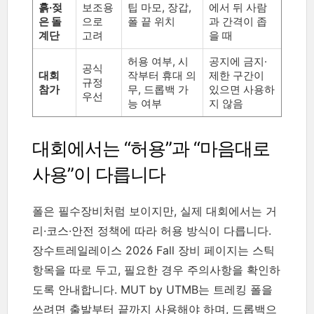
흙·젖
보조용
팁 마모, 장갑,
에서 뒤 사람
은 돌
으로
폴 끝 위치
과 간격이 좁
계단
고려
을 때
허용 여부, 시
공지에 금지·
공식
대회
작부터 휴대 의
제한 구간이
규정
참가
무, 드롭백 가
있으면 사용하
우선
능 여부
지 않음
대회에서는 “허용”과 “마음대로
사용”이 다릅니다
폴은 필수장비처럼 보이지만, 실제 대회에서는 거
리·코스·안전 정책에 따라 허용 방식이 다릅니다.
장수트레일레이스 2026 Fall 장비 페이지는 스틱
항목을 따로 두고, 필요한 경우 주의사항을 확인하
도록 안내합니다. MUT by UTMB는 트레킹 폴을
쓰려면 출발부터 끝까지 사용해야 하며, 드롭백으