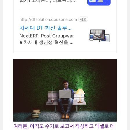
쉽게! 고객관리, 리드관리부
터 성과 및 매출수금분석까
지!
http://dtsolution.douzone.com
광고
차세대 DT 혁신 솔루션
더존 아마란스 10
NextERP, Post Groupwar
e 차세대 생산성 혁신을 위
한 기업 플랫폼
여러분, 아직도 수기로 보고서 작성하고 엑셀로 데