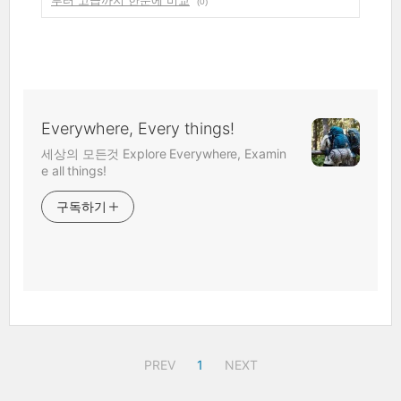
(0)
Everywhere, Every things!
세상의 모든것 Explore Everywhere, Examin
e all things!
구독하기
PREV
1
NEXT